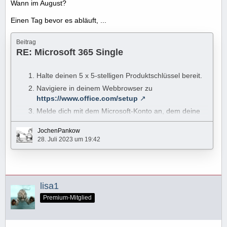
Wann im August?
Einen Tag bevor es abläuft, ...
Beitrag
RE: Microsoft 365 Single
Halte deinen 5 x 5-stelligen Produktschlüssel bereit.
Navigiere in deinem Webbrowser zu
https://www.office.com/setup
Melde dich mit dem Microsoft-Konto an, dem deine
ablaufende Microsoft-365-Lizenz zugeordnet ist.
JochenPankow
Gib den Code ein, wähle unter Land Deutschland
28. Juli 2023 um 19:42
aus und wähle die Sprache deiner Wahl.
Befolge die restlichen Schritte, wie auf der Website
angegeben.
Ich habe den Text für dich extra, hoffentlich verständlich
lisa1
umgeschrieben.
Premium-Mitglied