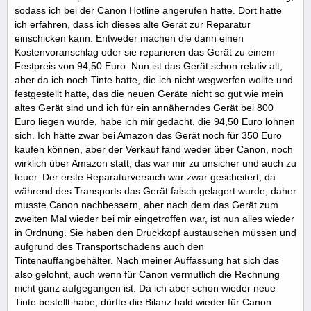
sodass ich bei der Canon Hotline angerufen hatte. Dort hatte
ich erfahren, dass ich dieses alte Gerät zur Reparatur
einschicken kann. Entweder machen die dann einen
Kostenvoranschlag oder sie reparieren das Gerät zu einem
Festpreis von 94,50 Euro. Nun ist das Gerät schon relativ alt,
aber da ich noch Tinte hatte, die ich nicht wegwerfen wollte und
festgestellt hatte, das die neuen Geräte nicht so gut wie mein
altes Gerät sind und ich für ein annäherndes Gerät bei 800
Euro liegen würde, habe ich mir gedacht, die 94,50 Euro lohnen
sich. Ich hätte zwar bei Amazon das Gerät noch für 350 Euro
kaufen können, aber der Verkauf fand weder über Canon, noch
wirklich über Amazon statt, das war mir zu unsicher und auch zu
teuer. Der erste Reparaturversuch war zwar gescheitert, da
während des Transports das Gerät falsch gelagert wurde, daher
musste Canon nachbessern, aber nach dem das Gerät zum
zweiten Mal wieder bei mir eingetroffen war, ist nun alles wieder
in Ordnung. Sie haben den Druckkopf austauschen müssen und
aufgrund des Transportschadens auch den
Tintenauffangbehälter. Nach meiner Auffassung hat sich das
also gelohnt, auch wenn für Canon vermutlich die Rechnung
nicht ganz aufgegangen ist. Da ich aber schon wieder neue
Tinte bestellt habe, dürfte die Bilanz bald wieder für Canon