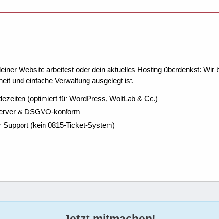
ner Website arbeitest oder dein aktuelles Hosting überdenkst: Wir be
eit und einfache Verwaltung ausgelegt ist.
dezeiten (optimiert für WordPress, WoltLab & Co.)
Server & DSGVO-konform
r Support (kein 0815-Ticket-System)
Jetzt mitmachen!