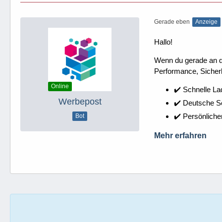
Gerade eben
Anzeige
Hallo!
Wenn du gerade an dei
Performance, Sicherh
Online
✔️ Schnelle La
Werbepost
✔️ Deutsche 
✔️ Persönliche
Bot
Mehr erfahren