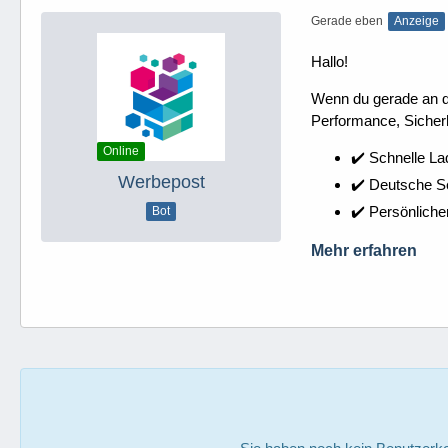
Gerade eben
Anzeige
Hallo!
Wenn du gerade an dei
Performance, Sicherh
Online
✔️ Schnelle La
Werbepost
✔️ Deutsche 
✔️ Persönliche
Bot
Mehr erfahren