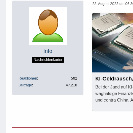
28. August 2023 um 06:3
Info
Nachrichtenkurier
KI-Geldrausch
Reaktionen
502
Beiträge
47.218
Bei der Jagd auf K
waghalsige Finanzko
und contra China.