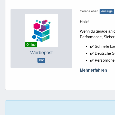
Gerade eben
Anzeige
Hallo!
Wenn du gerade an dei
Performance, Sicherh
Online
✔️ Schnelle La
Werbepost
✔️ Deutsche 
✔️ Persönliche
Bot
Mehr erfahren