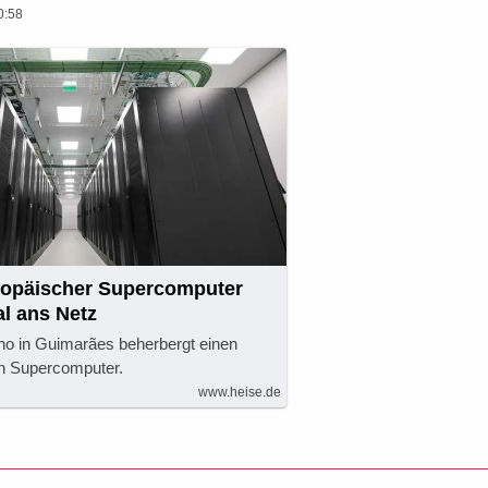
0:58
ropäischer Supercomputer
al ans Netz
nho in Guimarães beherbergt einen
n Supercomputer.
www.heise.de