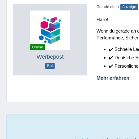
Gerade eben
Anzeige
Hallo!
Wenn du gerade an dei
Performance, Sicherh
Online
✔️ Schnelle La
Werbepost
✔️ Deutsche 
✔️ Persönliche
Bot
Mehr erfahren