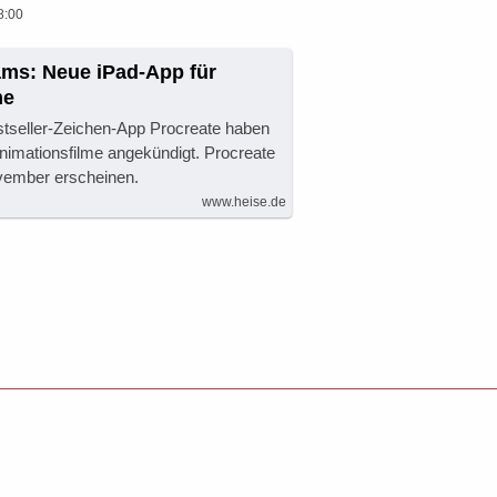
8:00
ams: Neue iPad-App für
me
tseller-Zeichen-App Procreate haben
Animationsfilme angekündigt. Procreate
vember erscheinen.
www.heise.de