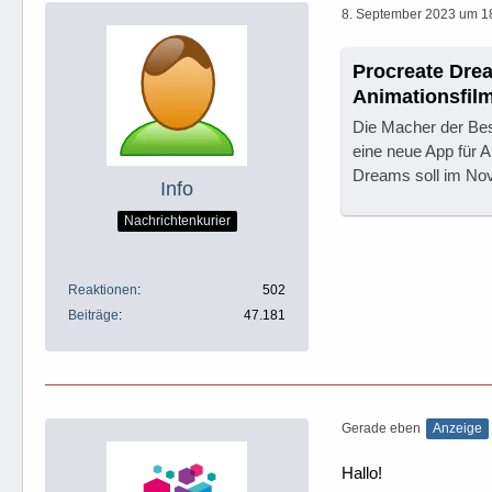
8. September 2023 um 1
Procreate Dre
Animationsfil
Die Macher der Bes
eine neue App für 
Dreams soll im No
Info
Nachrichtenkurier
Reaktionen
502
Beiträge
47.181
Gerade eben
Anzeige
Hallo!