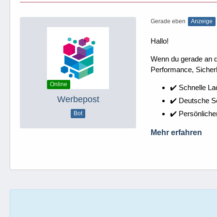
Gerade eben
Anzeige
Hallo!
Wenn du gerade an dei
Performance, Sicherh
Online
✔️ Schnelle La
Werbepost
✔️ Deutsche 
✔️ Persönliche
Bot
Mehr erfahren