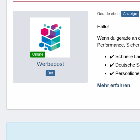
Gerade eben
Anzeige
Hallo!
Wenn du gerade an dei
Performance, Sicherh
Online
✔️ Schnelle La
Werbepost
✔️ Deutsche 
✔️ Persönliche
Bot
Mehr erfahren