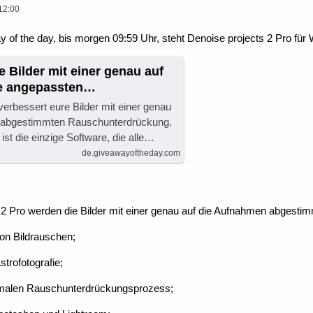
12:00
 of the day, bis morgen 09:59 Uhr, steht Denoise projects 2 Pro fü
e Bilder mit einer genau auf
e angepassten
rückung. KOSTENLOSES
rbessert eure Bilder mit einer genau
GOTD!
 abgestimmten Rauschunterdrückung.
st die einzige Software, die alle…
de.giveawayoftheday.com
 2 Pro werden die Bilder mit einer genau auf die Aufnahmen abgest
 von Bildrauschen;
strofotografie;
imalen Rauschunterdrückungsprozess;