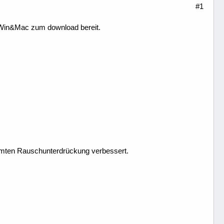
#1
r Win&Mac zum download bereit.
immten Rauschunterdrückung verbessert.