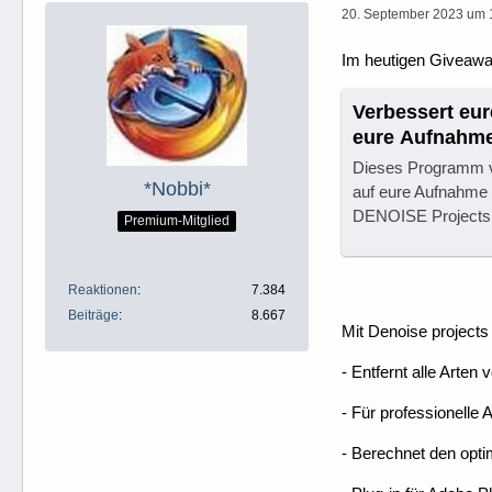
20. September 2023 um 
Im heutigen Giveaway
Verbessert eur
eure Aufnahm
Rauschunterd
Dieses Programm ve
Angebot auf 
*Nobbi*
auf eure Aufnahme
DENOISE Projects i
Premium-Mitglied
Reaktionen
7.384
Beiträge
8.667
Mit Denoise projects
- Entfernt alle Arten
- Für professionelle A
- Berechnet den opt