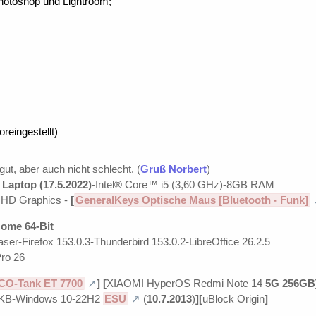
Photoshop und Lightroom;
oreingestellt)
 gut, aber auch nicht schlecht. (
Gruß Norbert
)
Laptop (17.5.2022)
-Intel® Core™ i5 (3,60 GHz)-8GB RAM
UHD Graphics -
[
GeneralKeys Optische Maus [Bluetooth - Funk]
ome 64-Bit
ser-Firefox 153.0.3-Thunderbird 153.0.2-LibreOffice 26.2.5
ro 26
CO-Tank ET 7700
]
[
XIAOMI HyperOS Redmi Note 14
5G 256GB
KB-Windows 10-22H2
ESU
(
10.7.2013
)
][
uBlock Origin
]