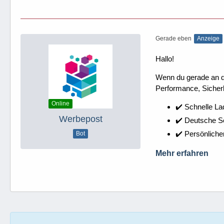
Gerade eben
Anzeige
Hallo!
Wenn du gerade an dei
Performance, Sicherh
Online
✔️ Schnelle La
Werbepost
✔️ Deutsche 
✔️ Persönliche
Bot
Mehr erfahren