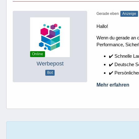
Gerade eben
Anzeige
Hallo!
Wenn du gerade an dei
Performance, Sicherh
Online
✔️ Schnelle La
Werbepost
✔️ Deutsche 
✔️ Persönliche
Bot
Mehr erfahren