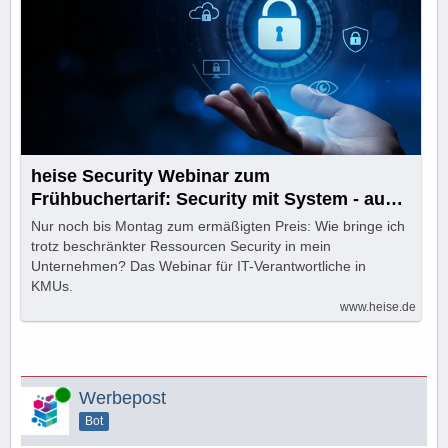
heise Security Webinar zum
Frühbuchertarif: Security mit System - auch
für KMUs
Nur noch bis Montag zum ermäßigten Preis: Wie bringe ich
trotz beschränkter Ressourcen Security in mein
Unternehmen? Das Webinar für IT-Verantwortliche in
KMUs.
www.heise.de
Online
Werbepost
Bot