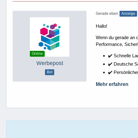
Gerade eben
Anzeige
Hallo!
Wenn du gerade an dei
Performance, Sicherh
Online
✔️ Schnelle La
Werbepost
✔️ Deutsche 
✔️ Persönliche
Bot
Mehr erfahren