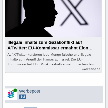
Illegale Inhalte zum Gazakonflikt auf
X/Twitter: EU-Kommissar ermahnt Elon
Musk
Auf X/Twitter kursieren jede Menge falsche und illegale
Inhalte zum Angriff der Hamas auf Israel. Die EU-
Kommission hat Elon Musk deshalb ermahnt, zu handeln.
www.heise.de
Online
Werbepost
Bot