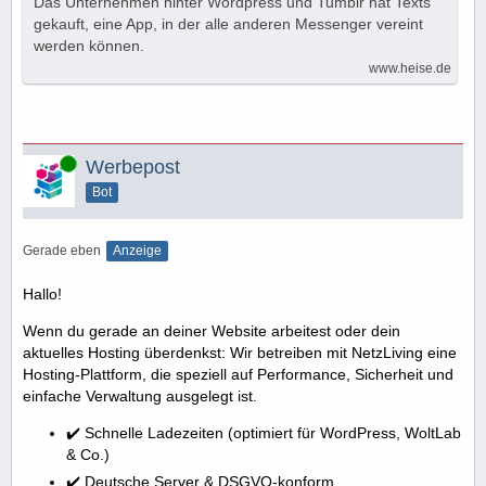
Das Unternehmen hinter Wordpress und Tumblr hat Texts
gekauft, eine App, in der alle anderen Messenger vereint
werden können.
www.heise.de
Online
Werbepost
Bot
Gerade eben
Anzeige
Hallo!
Wenn du gerade an deiner Website arbeitest oder dein
aktuelles Hosting überdenkst: Wir betreiben mit NetzLiving eine
Hosting-Plattform, die speziell auf Performance, Sicherheit und
einfache Verwaltung ausgelegt ist.
✔️ Schnelle Ladezeiten (optimiert für WordPress, WoltLab
& Co.)
✔️ Deutsche Server & DSGVO-konform