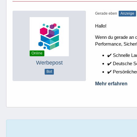
Gerade eben
Anzeige
Hallo!
Wenn du gerade an dei
Performance, Sicherh
Online
✔️ Schnelle La
Werbepost
✔️ Deutsche 
✔️ Persönliche
Bot
Mehr erfahren