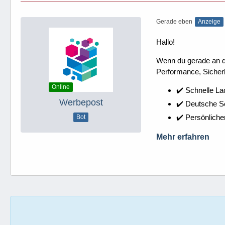
Gerade eben
Anzeige
Hallo!
Wenn du gerade an dei
Performance, Sicherh
Online
✔️ Schnelle La
Werbepost
✔️ Deutsche 
✔️ Persönliche
Bot
Mehr erfahren