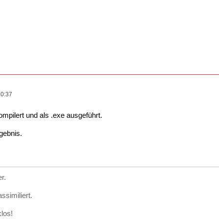
Text ME, GetText$(ME) + "Dauer bei 20.000 Arrayelementen
10:37
ompilert und als .exe ausgeführt.
gebnis.
r.
ssimiliert.
los!