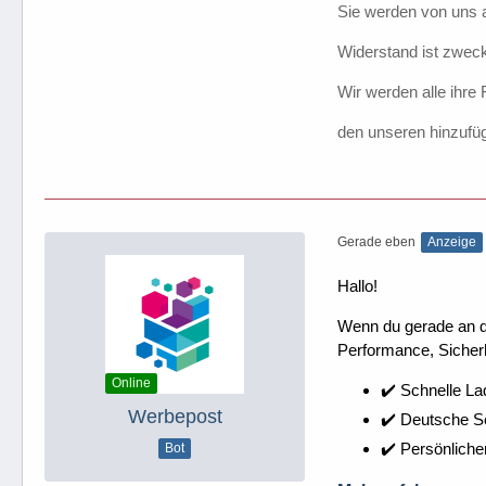
Sie werden von uns a
Widerstand ist zweck
Wir werden alle ihre
den unseren hinzufü
    Set
Gerade eben
Anzeige
Hallo!
Wenn du gerade an dei
Performance, Sicherh
Online
    Set
✔️ Schnelle La
Werbepost
✔️ Deutsche 
✔️ Persönliche
Bot