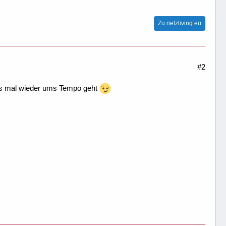
 : \:stop; Millisekunden bei normalem Kopieren\n
Zu netzliving.eu
#2
 es mal wieder ums Tempo geht