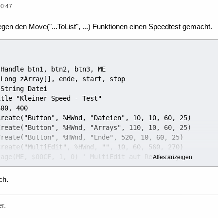
20:47
en den Move("...ToList", ...) Funktionen einen Speedtest gemacht.
Alles anzeigen
ch.
r.