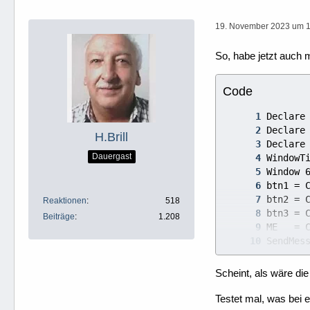
19. November 2023 um 
So, habe jetzt auch 
Code
H.Brill
Dauergast
Reaktionen
518
Beiträge
1.208
EndProc
Scheint, als wäre di
Testet mal, was bei