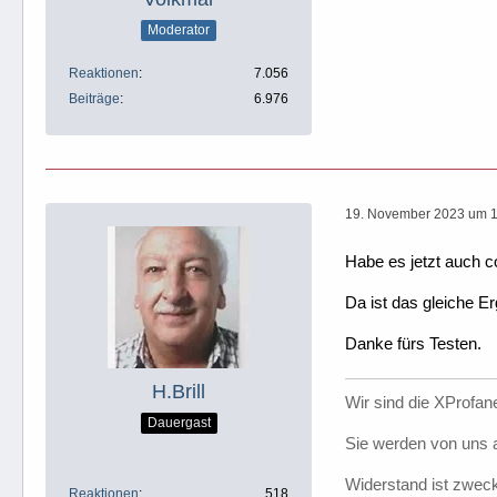
Moderator
    Set
Reaktionen
7.056
Beiträge
6.976
19. November 2023 um 
Habe es jetzt auch c
Da ist das gleiche Er
Danke fürs Testen.
H.Brill
Wir sind die XProfane
Dauergast
Sie werden von uns a
Widerstand ist zweck
Reaktionen
518