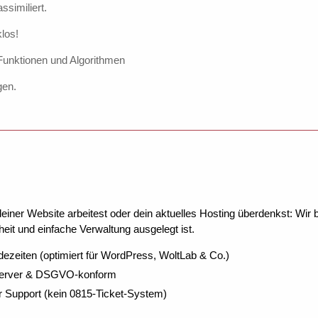
ssimiliert.
los!
 Funktionen und Algorithmen
gen.
Text ME, GetText$(ME) + "Dauer bei 20.000 Zeilen : \:sto
ner Website arbeitest oder dein aktuelles Hosting überdenkst: Wir be
eit und einfache Verwaltung ausgelegt ist.
Text ME, GetText$(ME) + "Dauer bei 20.000 Arrayelementen
dezeiten (optimiert für WordPress, WoltLab & Co.)
Server & DSGVO-konform
r Support (kein 0815-Ticket-System)