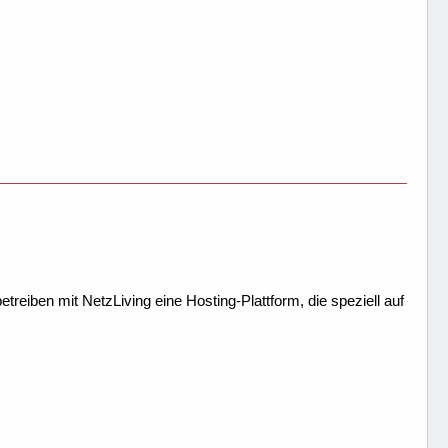
p; Millisekunden mit normalen Datei-Operationen\n
treiben mit NetzLiving eine Hosting-Plattform, die speziell auf
 : \:stop; Millisekunden bei Move(ArrToList,...)