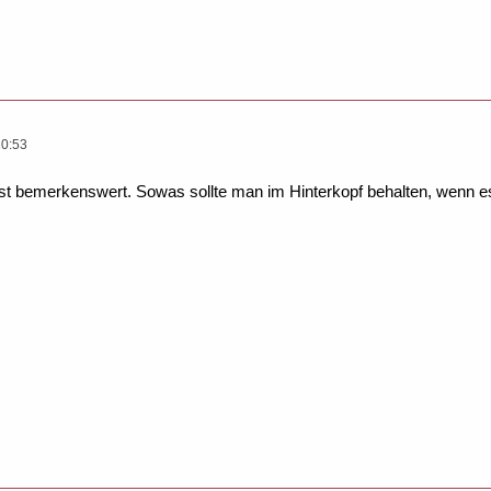
Text ME, GetText$(ME) + "Dauer bei 20.000 Arrayelementen
20:53
 ist bemerkenswert. Sowas sollte man im Hinterkopf behalten, wenn