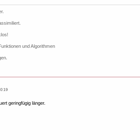
r.
ssimiliert.
los!
 Funktionen und Algorithmen
gen.
10:19
ert geringfügig länger.