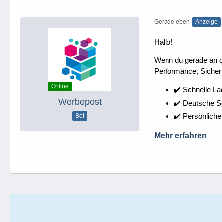
Gerade eben
Anzeige
Hallo!
Wenn du gerade an dei
Performance, Sicherh
Online
✔️ Schnelle La
Werbepost
✔️ Deutsche 
✔️ Persönliche
Bot
Mehr erfahren