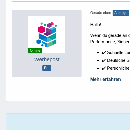
Gerade eben
Anzeige
Hallo!
Wenn du gerade an dei
Performance, Sicherh
Online
✔️ Schnelle La
Werbepost
✔️ Deutsche 
✔️ Persönliche
Bot
Mehr erfahren