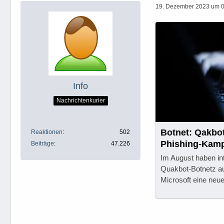
19. Dezember 2023 um 
Info
Nachrichtenkurier
Botnet: Qakbot
Reaktionen
502
Phishing-Kam
Beiträge
47.226
Im August haben int
Quakbot-Botnetz au
Microsoft eine neu