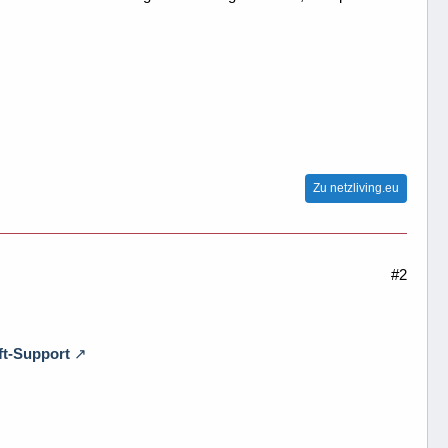
Zu netzliving.eu
#2
ft-Support