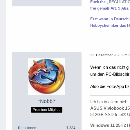
Fuck the „
REGULATION
frei gemäß Art. 5 Abs.
Erst wenn in Deutsch
Hobbychemiker das Ha
22. Dezember 2023 um 
Wenn ich das richtig
um den PC-Bildschir
Also die Foto-App b
*Nobbi*
Ich bin in allem nicht
ASUS Viviobook 15 
Premium-Mitglied
512GB SSD Intel® 
Windows 11 25H2 H
Reaktionen
7.384