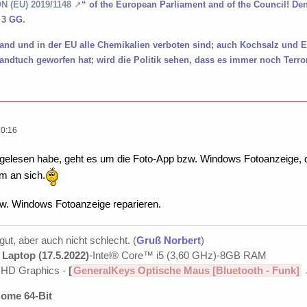
 (EU) 2019/1148
“ of the European Parliament and of the Council! D
 3 GG.
land und in der EU alle Chemikalien verboten sind; auch Kochsalz und 
ndtuch geworfen hat; wird die Politik sehen, dass es immer noch Terro
20:16
 gelesen habe, geht es um die Foto-App bzw. Windows Fotoanzeige, di
m an sich.
zw. Windows Fotoanzeige reparieren.
 gut, aber auch nicht schlecht. (
Gruß Norbert
)
Laptop (17.5.2022)
-Intel® Core™ i5 (3,60 GHz)-8GB RAM
UHD Graphics -
[
GeneralKeys Optische Maus [Bluetooth - Funk]
ome 64-Bit