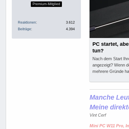
Premium-Mitglied
Reaktionen
3.612
Beiträge
4.394
PC startet, abe
tun?
Nach dem Start Ihr
angezeigt? Wenn de
mehrere Gründe ha
Manche Leute
Meine direkt
Vint Cerf
Mini PC W11 Pro, I