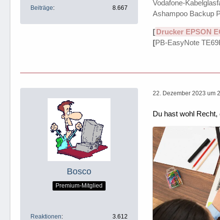
Vodafone-Kabelglasfa
Beiträge
8.667
Ashampoo Backup P
[
Drucker EPSON E
[
PB-EasyNote TE69
22. Dezember 2023 um 
Du hast wohl Recht, 
Bosco
Premium-Mitglied
Reaktionen
3.612