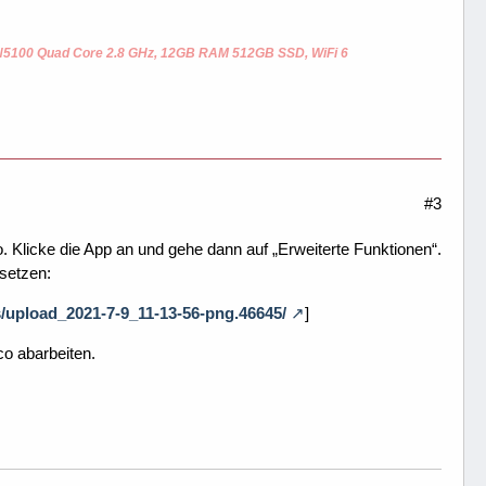
 N5100 Quad Core 2.8 GHz, 12GB RAM 512GB SSD, WiFi 6
#3
. Klicke die App an und gehe dann auf „Erweiterte Funktionen“.
ksetzen:
upload_2021-7-9_11-13-56-png.46645/
]
co abarbeiten.