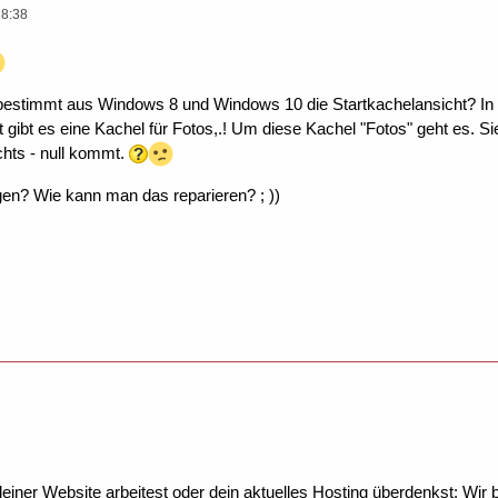
18:38
 bestimmt aus Windows 8 und Windows 10 die Startkachelansicht? In 
ert gibt es eine Kachel für Fotos,.! Um diese Kachel "Fotos" geht es. S
chts - null kommt.
en? Wie kann man das reparieren? ; ))
ner Website arbeitest oder dein aktuelles Hosting überdenkst: Wir be