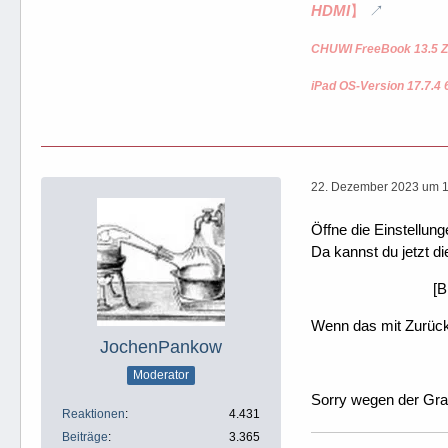
HDMI
】
CHUWI FreeBook 13.5 Z
iPad OS-Version 17.7.4 
22. Dezember 2023 um 
Öffne die Einstellun
Da kannst du jetzt di
[B
Wenn das mit Zurücks
JochenPankow
Moderator
Sorry wegen der Graf
Reaktionen
4.431
Beiträge
3.365