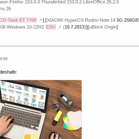
ser-Firefox 153.0.3-Thunderbird 153.0.2-LibreOffice 26.2.5
ro 26
CO-Tank ET 7700
]
[
XIAOMI HyperOS Redmi Note 14
5G 256GB
KB-Windows 10-22H2
ESU
(
10.7.2013
)
][
uBlock Origin
]
20:55
deshalb: