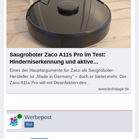
Saugroboter Zaco A11s Pro im Test:
Hinderniserkennung und aktive
Wischfunktion
Eines der Hauptargumente für Zaco als Saugroboter-
Hersteller ist „Made in Germany“ – doch er bietet mehr. Der
Zaco A11s Pro will mit Desinfektion des…
www.techstage.de
Online
Werbepost
Bot