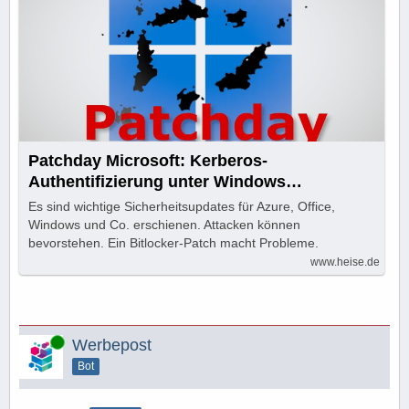
Patchday Microsoft: Kerberos-
Authentifizierung unter Windows
verwundbar
Es sind wichtige Sicherheitsupdates für Azure, Office,
Windows und Co. erschienen. Attacken können
bevorstehen. Ein Bitlocker-Patch macht Probleme.
www.heise.de
Online
Werbepost
Bot