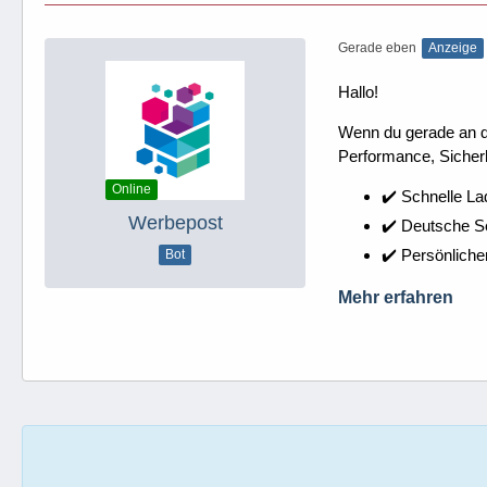
Gerade eben
Anzeige
Hallo!
Wenn du gerade an dei
Performance, Sicherh
Online
✔️ Schnelle La
Werbepost
✔️ Deutsche 
✔️ Persönliche
Bot
Mehr erfahren