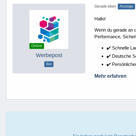
Gerade eben
Anzeige
Hallo!
Wenn du gerade an dei
Performance, Sicherh
Online
✔️ Schnelle La
Werbepost
✔️ Deutsche 
✔️ Persönliche
Bot
Mehr erfahren