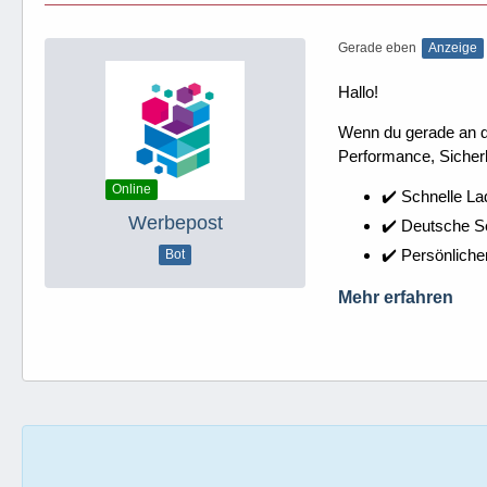
Gerade eben
Anzeige
Hallo!
Wenn du gerade an dei
Performance, Sicherh
Online
✔️ Schnelle La
Werbepost
✔️ Deutsche 
✔️ Persönliche
Bot
Mehr erfahren