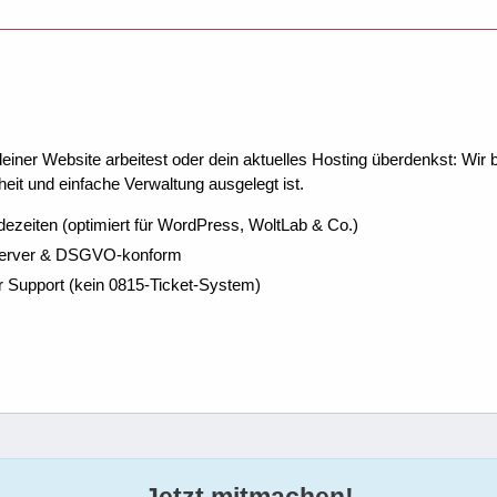
ner Website arbeitest oder dein aktuelles Hosting überdenkst: Wir be
eit und einfache Verwaltung ausgelegt ist.
dezeiten (optimiert für WordPress, WoltLab & Co.)
Server & DSGVO-konform
r Support (kein 0815-Ticket-System)
Jetzt mitmachen!