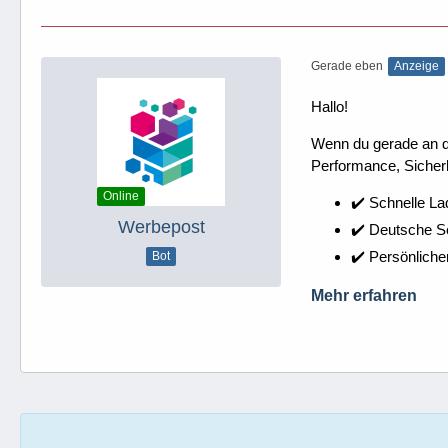
Gerade eben
Anzeige
Hallo!
Wenn du gerade an dei
Performance, Sicherh
Online
✔️ Schnelle La
Werbepost
✔️ Deutsche 
✔️ Persönliche
Bot
Mehr erfahren