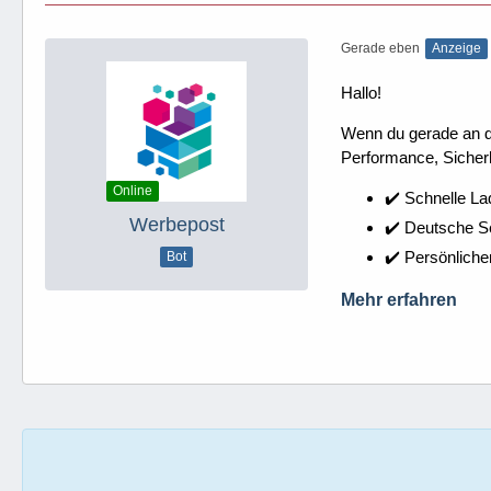
Gerade eben
Anzeige
Hallo!
Wenn du gerade an dei
Performance, Sicherh
Online
✔️ Schnelle La
Werbepost
✔️ Deutsche 
✔️ Persönliche
Bot
Mehr erfahren