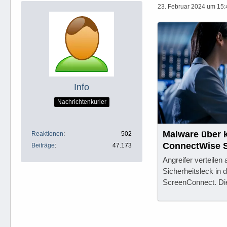
23. Februar 2024 um 15:
Info
Nachrichtenkurier
Malware über k
Reaktionen
502
ConnectWise S
Beiträge
47.173
Angreifer verteile
Sicherheitsleck in
ScreenConnect. Die 