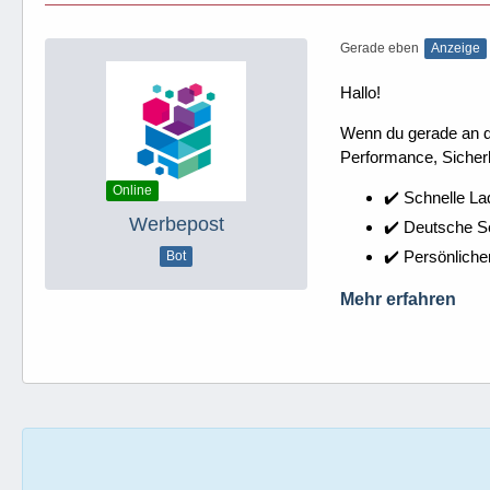
Gerade eben
Anzeige
Hallo!
Wenn du gerade an dei
Performance, Sicherh
Online
✔️ Schnelle La
Werbepost
✔️ Deutsche 
✔️ Persönliche
Bot
Mehr erfahren