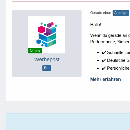
Gerade eben
Anzeige
Hallo!
Wenn du gerade an dei
Performance, Sicherh
Online
✔️ Schnelle La
Werbepost
✔️ Deutsche 
✔️ Persönliche
Bot
Mehr erfahren