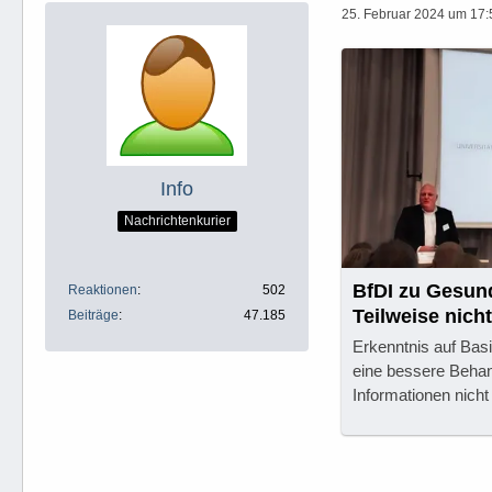
25. Februar 2024 um 17:
Info
Nachrichtenkurier
BfDI zu Gesun
Reaktionen
502
Teilweise nich
Beiträge
47.185
Sicherheit
Erkenntnis auf Bas
eine bessere Behand
Informationen nicht