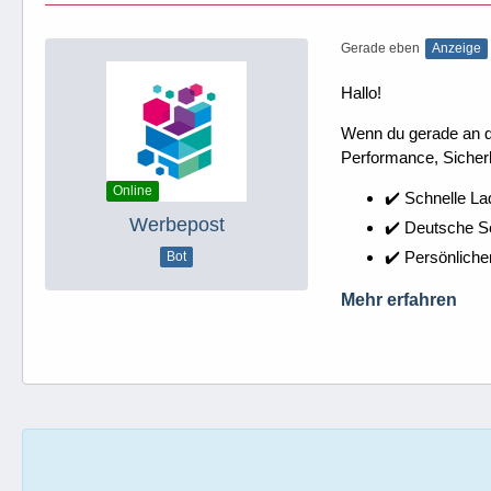
Gerade eben
Anzeige
Hallo!
Wenn du gerade an dei
Performance, Sicherh
Online
✔️ Schnelle La
Werbepost
✔️ Deutsche 
✔️ Persönliche
Bot
Mehr erfahren