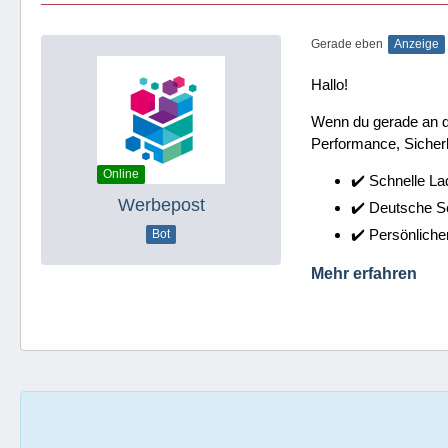
Gerade eben
Anzeige
Hallo!
Wenn du gerade an dei
Performance, Sicherh
Online
✔️ Schnelle La
Werbepost
✔️ Deutsche 
✔️ Persönliche
Bot
Mehr erfahren