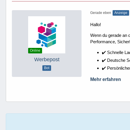
Gerade eben
Anzeige
Hallo!
Wenn du gerade an dei
Performance, Sicherh
Online
✔️ Schnelle La
Werbepost
✔️ Deutsche 
✔️ Persönliche
Bot
Mehr erfahren