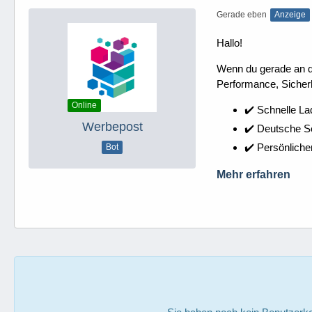
Gerade eben
Anzeige
Hallo!
Wenn du gerade an dei
Performance, Sicherh
Online
✔️ Schnelle La
Werbepost
✔️ Deutsche 
✔️ Persönliche
Bot
Mehr erfahren