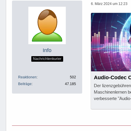
6. März 2024 um 12:23
Info
Nachrichtenkurier
Audio-Codec O
Reaktionen
502
Beiträge
47.185
Der lizenzgebühren
Maschinenlernen be
verbesserte "Audio-