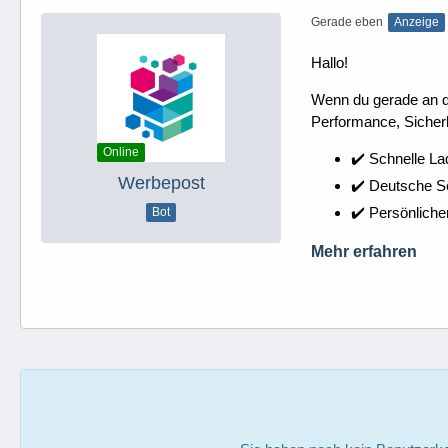
Gerade eben
Anzeige
Hallo!
Wenn du gerade an dei
Performance, Sicherh
Online
✔️ Schnelle La
Werbepost
✔️ Deutsche 
✔️ Persönliche
Bot
Mehr erfahren