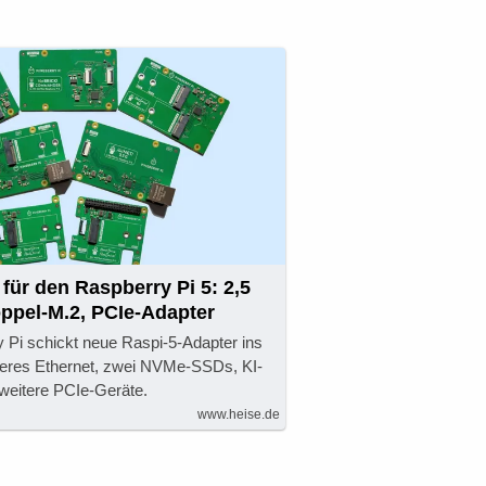
für den Raspberry Pi 5: 2,5
ppel-M.2, PCIe-Adapter
y Pi schickt neue Raspi-5-Adapter ins
leres Ethernet, zwei NVMe-SSDs, KI-
weitere PCIe-Geräte.
www.heise.de