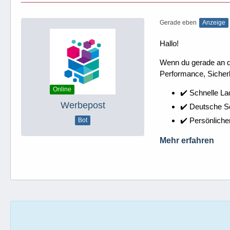
Gerade eben
Anzeige
Hallo!
Wenn du gerade an dei
Performance, Sicherh
Online
✔️ Schnelle La
Werbepost
✔️ Deutsche 
✔️ Persönliche
Bot
Mehr erfahren