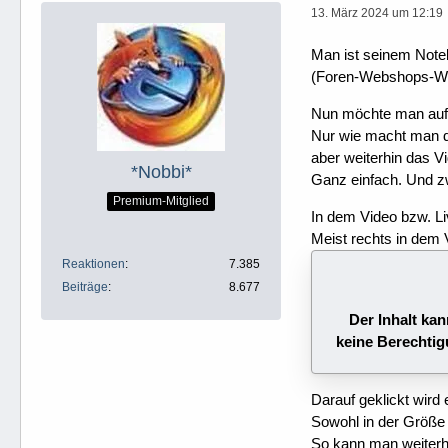
13. März 2024 um 12:19
Man ist seinem Noteb
(Foren-Webshops-Wik
Nun möchte man auf 
Nur wie macht man da
aber weiterhin das V
*Nobbi*
Ganz einfach. Und zwa
Premium-Mitglied
In dem Video bzw. Li
Meist rechts in dem 
Reaktionen
7.385
Beiträge
8.677
Der Inhalt kan
keine Berechtig
Darauf geklickt wird
Sowohl in der Größe 
So kann man weiterhi