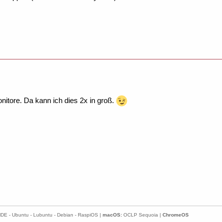
itore. Da kann ich dies 2x in groß.
E - Ubuntu - Lubuntu - Debian - RaspiOS |
macOS:
OCLP Sequoia |
ChromeOS