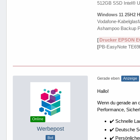
512GB SSD Intel® 
Windows 11 25H2 H
Vodafone-Kabelglasfa
Ashampoo Backup P
[
Drucker EPSON E
[
PB-EasyNote TE69
Gerade eben
Anzeige
Hallo!
Wenn du gerade an dei
Performance, Sicherh
Online
✔️ Schnelle La
Werbepost
✔️ Deutsche 
✔️ Persönliche
Bot