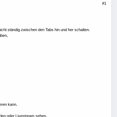
#1
ht ständig zwischen den Tabs hin und her schalten.
iben,
ieren kann.
ideo oder Livestream sehen.