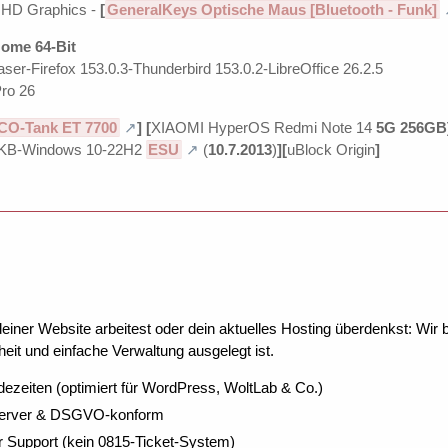
UHD Graphics -
[
GeneralKeys Optische Maus [Bluetooth - Funk]
ome 64-Bit
ser-Firefox 153.0.3-Thunderbird 153.0.2-LibreOffice 26.2.5
ro 26
CO-Tank ET 7700
]
[
XIAOMI HyperOS Redmi Note 14
5G 256GB
KB-Windows 10-22H2
ESU
(
10.7.2013
)
][
uBlock Origin
]
ner Website arbeitest oder dein aktuelles Hosting überdenkst: Wir be
eit und einfache Verwaltung ausgelegt ist.
dezeiten (optimiert für WordPress, WoltLab & Co.)
Server & DSGVO-konform
r Support (kein 0815-Ticket-System)