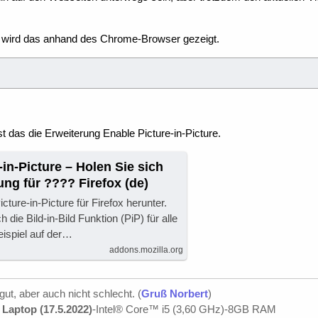
o wird das anhand des Chrome-Browser gezeigt.
t das die Erweiterung Enable Picture-in-Picture.
-in-Picture – Holen Sie sich
ung für ???? Firefox (de)
cture-in-Picture für Firefox herunter.
h die Bild-in-Bild Funktion (PiP) für alle
ispiel auf der…
addons.mozilla.org
 gut, aber auch nicht schlecht. (
Gruß Norbert
)
Laptop (17.5.2022)
-Intel® Core™ i5 (3,60 GHz)-8GB RAM