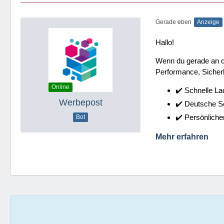
Gerade eben
Anzeige
Hallo!
Wenn du gerade an dei
Performance, Sicherh
Online
✔️ Schnelle La
Werbepost
✔️ Deutsche 
✔️ Persönliche
Bot
Mehr erfahren