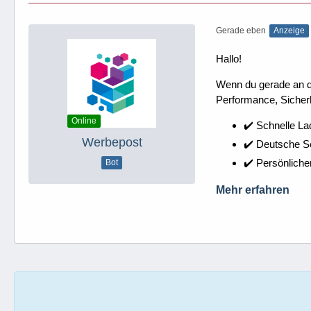
Gerade eben
Anzeige
Hallo!
Wenn du gerade an dei
Performance, Sicherh
Online
✔️ Schnelle La
Werbepost
✔️ Deutsche 
✔️ Persönliche
Bot
Mehr erfahren