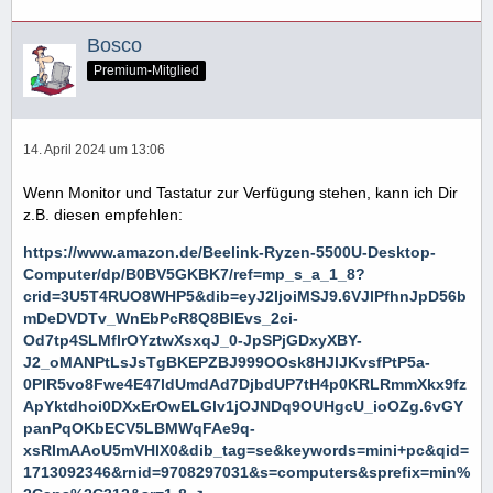
Bosco
Premium-Mitglied
14. April 2024 um 13:06
Wenn Monitor und Tastatur zur Verfügung stehen, kann ich Dir
z.B. diesen empfehlen:
https://www.amazon.de/Beelink-Ryzen-5500U-Desktop-
Computer/dp/B0BV5GKBK7/ref=mp_s_a_1_8?
crid=3U5T4RUO8WHP5&dib=eyJ2IjoiMSJ9.6VJlPfhnJpD56b
mDeDVDTv_WnEbPcR8Q8BlEvs_2ci-
Od7tp4SLMflrOYztwXsxqJ_0-JpSPjGDxyXBY-
J2_oMANPtLsJsTgBKEPZBJ999OOsk8HJlJKvsfPtP5a-
0PlR5vo8Fwe4E47ldUmdAd7DjbdUP7tH4p0KRLRmmXkx9fz
ApYktdhoi0DXxErOwELGlv1jOJNDq9OUHgcU_ioOZg.6vGY
panPqOKbECV5LBMWqFAe9q-
xsRImAAoU5mVHlX0&dib_tag=se&keywords=mini+pc&qid=
1713092346&rnid=9708297031&s=computers&sprefix=min%