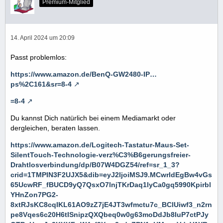
Premium-Mitglied
14. April 2024 um 20:09
Passt problemlos:
https://www.amazon.de/BenQ-GW2480-IP…
ps%2C161&sr=8-4
=8-4
Du kannst Dich natürlich bei einem Mediamarkt oder
dergleichen, beraten lassen.
https://www.amazon.de/Logitech-Tastatur-Maus-Set-
SilentTouch-Technologie-verz%C3%B6gerungsfreier-
Drahtlosverbindung/dp/B07W4DGZ54/ref=sr_1_3?
crid=1TMPIN3F2UJX5&dib=eyJ2IjoiMSJ9.MCwrldEgBw4vGs
65UcwRF_fBUCD9yQ7QsxO7lnjTKrDaq1lyCa0gq5990Kpirbl
YHnZon7PG2-
8xtRJsKC8cqIKL61AO9zZ7jE4JT3wfmctu7c_BClUiwf3_n2rn
pe8Vqes6c20H6tISnipzQXQbeq0w0g63moDdJb8IuP7ctPJy