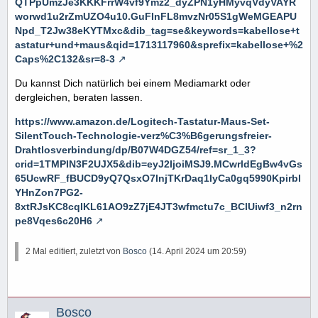
QTPpUmzJe3KKKFrrW4vf9Ymz2_dyZPN1yHMyvqVdyVAYR
worwd1u2rZmUZO4u10.GuFInFL8mvzNr05S1gWeMGEAPU
Npd_T2Jw38eKYTMxc&dib_tag=se&keywords=kabellose+t
astatur+und+maus&qid=1713117960&sprefix=kabellose+%2
Caps%2C132&sr=8-3
Du kannst Dich natürlich bei einem Mediamarkt oder
dergleichen, beraten lassen.
https://www.amazon.de/Logitech-Tastatur-Maus-Set-
SilentTouch-Technologie-verz%C3%B6gerungsfreier-
Drahtlosverbindung/dp/B07W4DGZ54/ref=sr_1_3?
crid=1TMPIN3F2UJX5&dib=eyJ2IjoiMSJ9.MCwrldEgBw4vGs
65UcwRF_fBUCD9yQ7QsxO7lnjTKrDaq1lyCa0gq5990Kpirbl
YHnZon7PG2-
8xtRJsKC8cqIKL61AO9zZ7jE4JT3wfmctu7c_BClUiwf3_n2rn
pe8Vqes6c20H6
2 Mal editiert, zuletzt von
Bosco
(
14. April 2024 um 20:59
)
Bosco