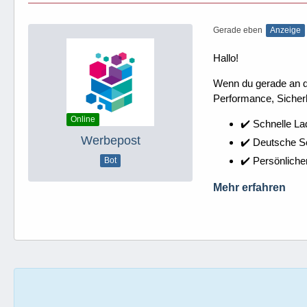
Gerade eben
Anzeige
Hallo!
Wenn du gerade an dei
Performance, Sicherh
Online
✔️ Schnelle La
Werbepost
✔️ Deutsche 
✔️ Persönliche
Bot
Mehr erfahren