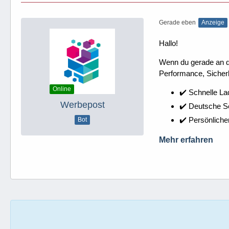
Gerade eben
Anzeige
Hallo!
Wenn du gerade an dei
Performance, Sicherh
Online
✔️ Schnelle La
Werbepost
✔️ Deutsche 
✔️ Persönliche
Bot
Mehr erfahren