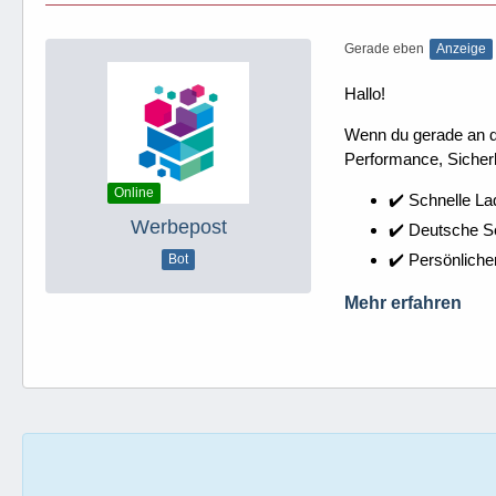
Gerade eben
Anzeige
Hallo!
Wenn du gerade an dei
Performance, Sicherh
Online
✔️ Schnelle La
Werbepost
✔️ Deutsche 
✔️ Persönliche
Bot
Mehr erfahren