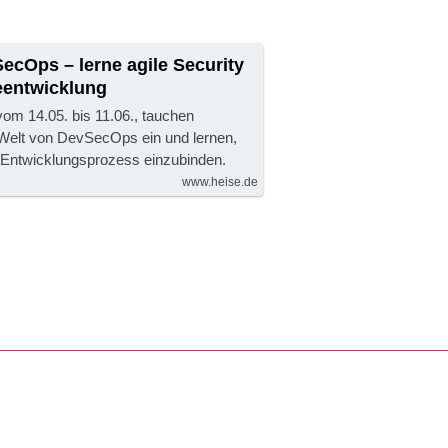
SecOps – lerne agile Security
eentwicklung
vom 14.05. bis 11.06., tauchen
e Welt von DevSecOps ein und lernen,
n Entwicklungsprozess einzubinden.
www.heise.de