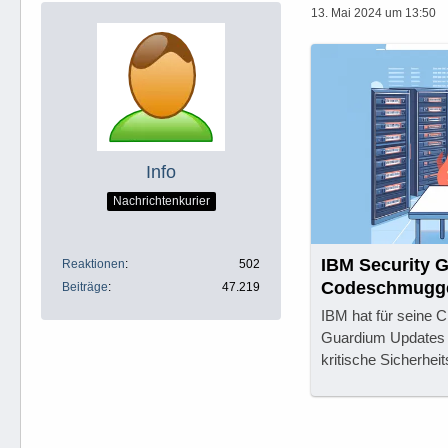
13. Mai 2024 um 13:50
Info
Nachrichtenkurier
IBM Security 
Reaktionen
502
Codeschmugge
Beiträge
47.219
IBM hat für seine C
Guardium Updates be
kritische Sicherhei