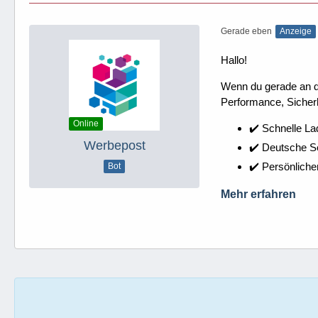
Gerade eben
Anzeige
Hallo!
Wenn du gerade an dei
Performance, Sicherh
Online
✔️ Schnelle La
Werbepost
✔️ Deutsche 
✔️ Persönliche
Bot
Mehr erfahren