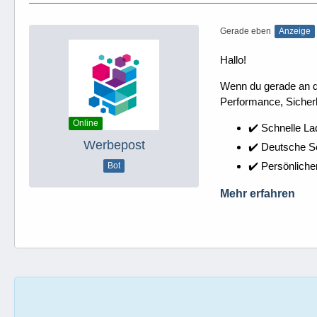
Gerade eben
Anzeige
Hallo!
Wenn du gerade an dei
Performance, Sicherh
Online
✔️ Schnelle La
Werbepost
✔️ Deutsche 
✔️ Persönliche
Bot
Mehr erfahren