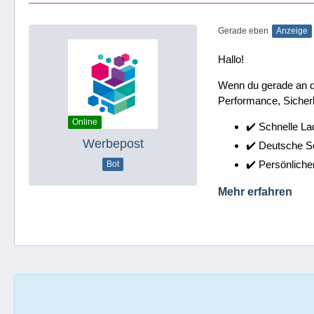
Gerade eben
Anzeige
Hallo!
Wenn du gerade an dei
Performance, Sicherh
Online
✔️ Schnelle La
Werbepost
✔️ Deutsche 
✔️ Persönliche
Bot
Mehr erfahren