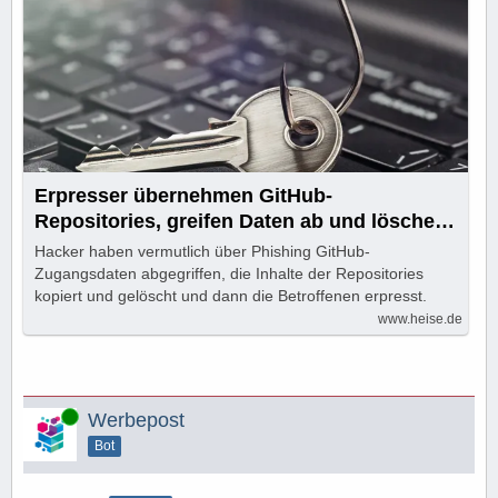
Erpresser übernehmen GitHub-
Repositories, greifen Daten ab und löschen
Inhalte
Hacker haben vermutlich über Phishing GitHub-
Zugangsdaten abgegriffen, die Inhalte der Repositories
kopiert und gelöscht und dann die Betroffenen erpresst.
www.heise.de
Online
Werbepost
Bot