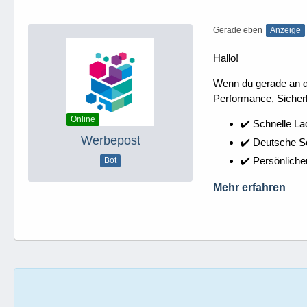
Gerade eben
Anzeige
Hallo!
Wenn du gerade an dei
Performance, Sicherh
Online
✔️ Schnelle La
Werbepost
✔️ Deutsche 
✔️ Persönliche
Bot
Mehr erfahren